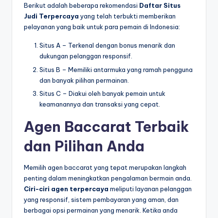
Berikut adalah beberapa rekomendasi
Daftar Situs
Judi Terpercaya
yang telah terbukti memberikan
pelayanan yang baik untuk para pemain di Indonesia:
Situs A – Terkenal dengan bonus menarik dan
dukungan pelanggan responsif.
Situs B – Memiliki antarmuka yang ramah pengguna
dan banyak pilihan permainan.
Situs C – Diakui oleh banyak pemain untuk
keamanannya dan transaksi yang cepat.
Agen Baccarat Terbaik
dan Pilihan Anda
Memilih agen baccarat yang tepat merupakan langkah
penting dalam meningkatkan pengalaman bermain anda.
Ciri-ciri agen terpercaya
meliputi layanan pelanggan
yang responsif, sistem pembayaran yang aman, dan
berbagai opsi permainan yang menarik. Ketika anda