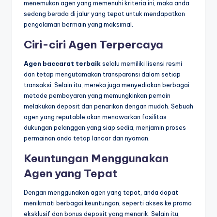
menemukan agen yang memenuhi kriteria ini, maka anda
sedang berada di jalur yang tepat untuk mendapatkan
pengalaman bermain yang maksimal.
Ciri-ciri Agen Terpercaya
Agen baccarat terbaik
selalu memiliki lisensi resmi
dan tetap mengutamakan transparansi dalam setiap
transaksi. Selain itu, mereka juga menyediakan berbagai
metode pembayaran yang memungkinkan pemain
melakukan deposit dan penarikan dengan mudah. Sebuah
agen yang reputable akan menawarkan fasilitas
dukungan pelanggan yang siap sedia, menjamin proses
permainan anda tetap lancar dan nyaman.
Keuntungan Menggunakan
Agen yang Tepat
Dengan menggunakan agen yang tepat, anda dapat
menikmati berbagai keuntungan, seperti akses ke promo
eksklusif dan bonus deposit yang menarik. Selain itu,