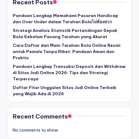
Recent Posts
Panduan Lengkap Memahami Pasaran Handicap
dan Over Under dalam Taruhan Bolaไม่ต้องฝาก
Strategi Analisis Statistik Pertandingan Sepak
Bola Sebelum Pasang Taruhan yang Akurat
Cara Daftar dan Main Taruhan Bola Online Resmi
untuk Pemula Tanpa Ribet: Panduan Aman dan
Praktis
Panduan Lengkap Transaksi Deposit dan Withdraw
di Situs Judi Online 2026: Tips dan Strategi
Terpercaya
Daftar Fitur Unggulan Situs Judi Online Terbaik
yang Wajib Ada di 2026
Recent Comments
No comments to show.