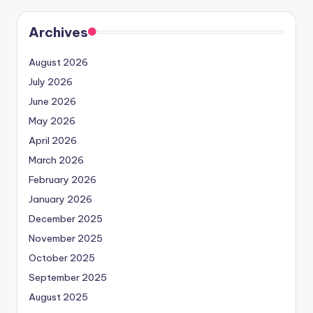
Archives
August 2026
July 2026
June 2026
May 2026
April 2026
March 2026
February 2026
January 2026
December 2025
November 2025
October 2025
September 2025
August 2025