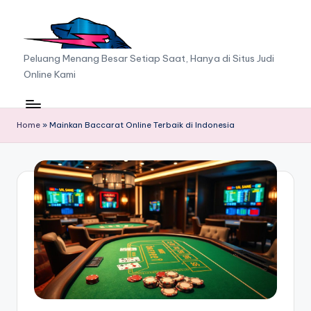
Skip
to
A
Peluang Menang Besar Setiap Saat, Hanya di Situs Judi
content
Online Kami
A
F
C
Home
»
Mainkan Baccarat Online Terbaik di Indonesia
G