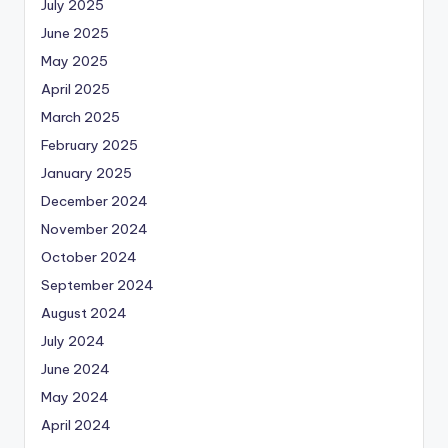
July 2025
June 2025
May 2025
April 2025
March 2025
February 2025
January 2025
December 2024
November 2024
October 2024
September 2024
August 2024
July 2024
June 2024
May 2024
April 2024