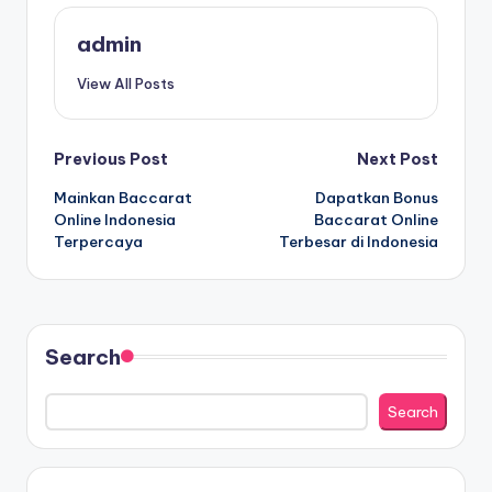
admin
View All Posts
Post
Previous Post
Next Post
Mainkan Baccarat
Dapatkan Bonus
navigation
Online Indonesia
Baccarat Online
Terpercaya
Terbesar di Indonesia
Search
Search