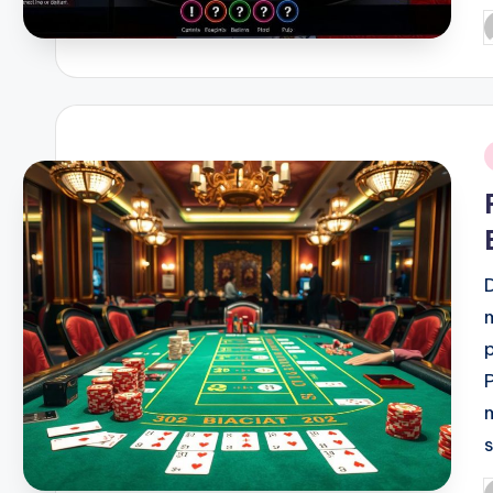
P
b
i