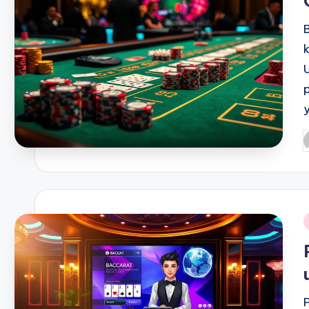
P
b
i