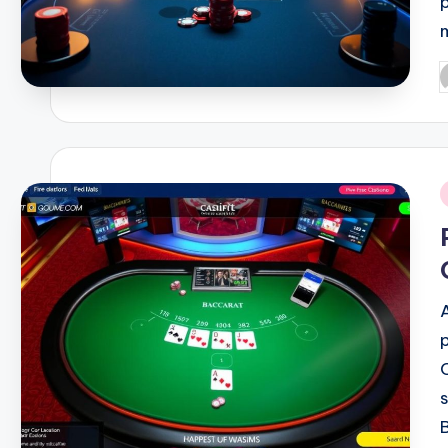
P
b
i