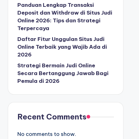
Panduan Lengkap Transaksi
Deposit dan Withdraw di Situs Judi
Online 2026: Tips dan Strategi
Terpercaya
Daftar Fitur Unggulan Situs Judi
Online Terbaik yang Wajib Ada di
2026
Strategi Bermain Judi Online
Secara Bertanggung Jawab Bagi
Pemula di 2026
Recent Comments
No comments to show.