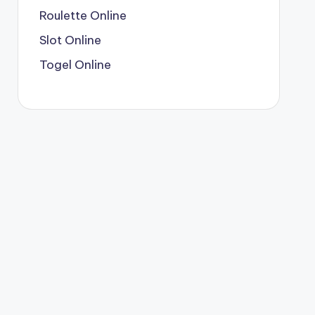
Roulette Online
Slot Online
Togel Online