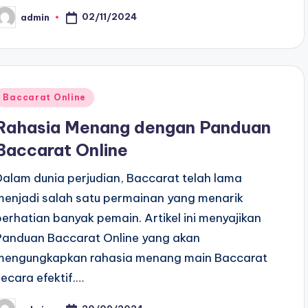
02/11/2024
admin
osted
y
Posted
Baccarat Online
n
Rahasia Menang dengan Panduan
Baccarat Online
Dalam dunia perjudian, Baccarat telah lama
menjadi salah satu permainan yang menarik
perhatian banyak pemain. Artikel ini menyajikan
Panduan Baccarat Online yang akan
mengungkapkan rahasia menang main Baccarat
secara efektif.…