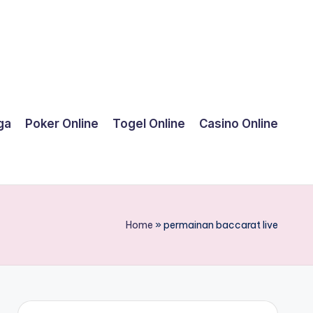
ga
Poker Online
Togel Online
Casino Online
Home
»
permainan baccarat live