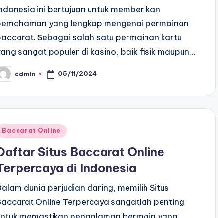
Indonesia ini bertujuan untuk memberikan
pemahaman yang lengkap mengenai permainan
baccarat. Sebagai salah satu permainan kartu
yang sangat populer di kasino, baik fisik maupun…
05/11/2024
admin
osted
y
Posted
Baccarat Online
n
Daftar Situs Baccarat Online
Terpercaya di Indonesia
Dalam dunia perjudian daring, memilih Situs
Baccarat Online Terpercaya sangatlah penting
untuk memastikan pengalaman bermain yang