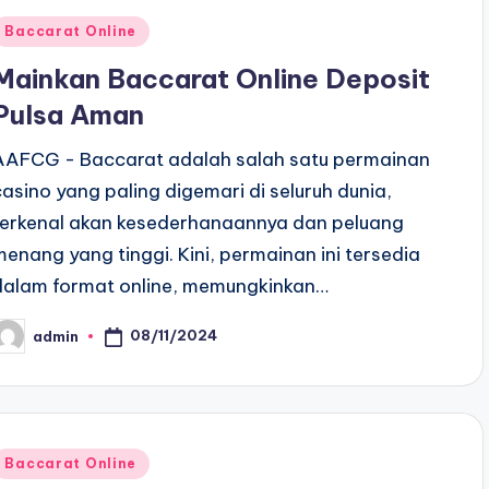
Posted
Baccarat Online
n
Mainkan Baccarat Online Deposit
Pulsa Aman
AAFCG - Baccarat adalah salah satu permainan
casino yang paling digemari di seluruh dunia,
terkenal akan kesederhanaannya dan peluang
menang yang tinggi. Kini, permainan ini tersedia
dalam format online, memungkinkan…
08/11/2024
admin
osted
y
Posted
Baccarat Online