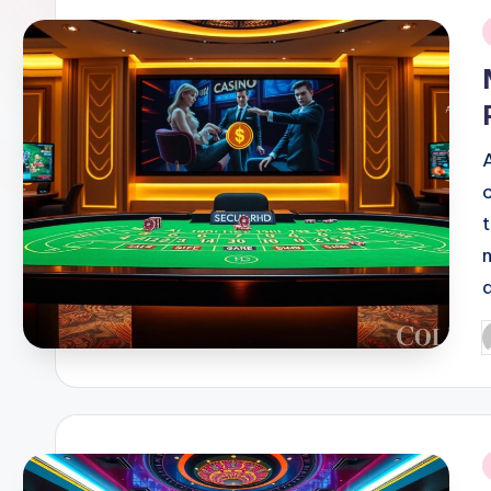
i
P
b