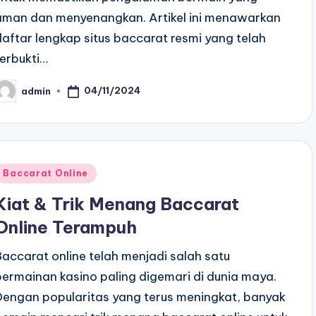
aman dan menyenangkan. Artikel ini menawarkan
daftar lengkap situs baccarat resmi yang telah
terbukti…
04/11/2024
admin
osted
y
Posted
Baccarat Online
n
Kiat & Trik Menang Baccarat
Online Terampuh
Baccarat online telah menjadi salah satu
permainan kasino paling digemari di dunia maya.
Dengan popularitas yang terus meningkat, banyak