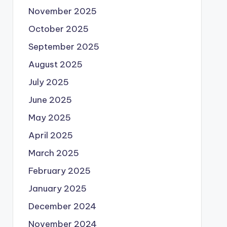
November 2025
October 2025
September 2025
August 2025
July 2025
June 2025
May 2025
April 2025
March 2025
February 2025
January 2025
December 2024
November 2024