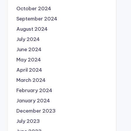
October 2024
September 2024
August 2024
July 2024
June 2024
May 2024
April 2024
March 2024
February 2024
January 2024
December 2023
July 2023