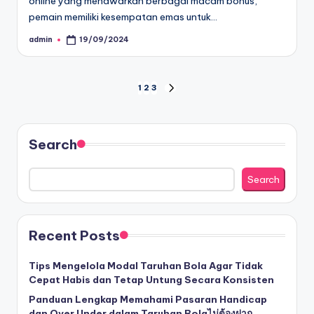
online yang menawarkan berbagai macam bonus,
pemain memiliki kesempatan emas untuk…
admin
19/09/2024
Posted
by
Posts
1
2
3
NEXT
PAGE
pagination
Search
Search
Recent Posts
Tips Mengelola Modal Taruhan Bola Agar Tidak
Cepat Habis dan Tetap Untung Secara Konsisten
Panduan Lengkap Memahami Pasaran Handicap
dan Over Under dalam Taruhan Bolaไม่ต้องฝาก