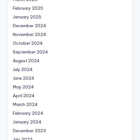
February 2025
January 2025
December 2024
November 2024
October 2024
September 2024
August 2024
July 2024
June 2024
May 2024
April 2024
March 2024
February 2024
January 2024
December 2023
July 2023