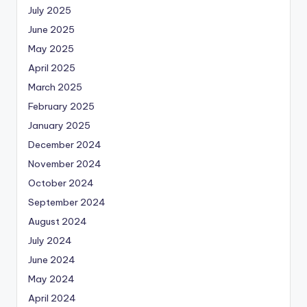
July 2025
June 2025
May 2025
April 2025
March 2025
February 2025
January 2025
December 2024
November 2024
October 2024
September 2024
August 2024
July 2024
June 2024
May 2024
April 2024