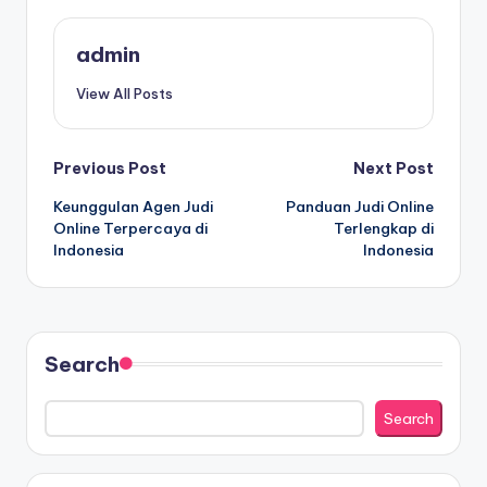
admin
View All Posts
Post
Previous Post
Next Post
Keunggulan Agen Judi
Panduan Judi Online
navigation
Online Terpercaya di
Terlengkap di
Indonesia
Indonesia
Search
Search