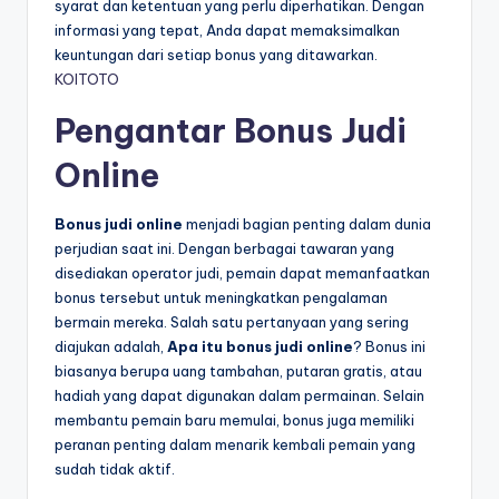
syarat dan ketentuan yang perlu diperhatikan. Dengan
informasi yang tepat, Anda dapat memaksimalkan
keuntungan dari setiap bonus yang ditawarkan.
KOITOTO
Pengantar Bonus Judi
Online
Bonus judi online
menjadi bagian penting dalam dunia
perjudian saat ini. Dengan berbagai tawaran yang
disediakan operator judi, pemain dapat memanfaatkan
bonus tersebut untuk meningkatkan pengalaman
bermain mereka. Salah satu pertanyaan yang sering
diajukan adalah,
Apa itu bonus judi online
? Bonus ini
biasanya berupa uang tambahan, putaran gratis, atau
hadiah yang dapat digunakan dalam permainan. Selain
membantu pemain baru memulai, bonus juga memiliki
peranan penting dalam menarik kembali pemain yang
sudah tidak aktif.