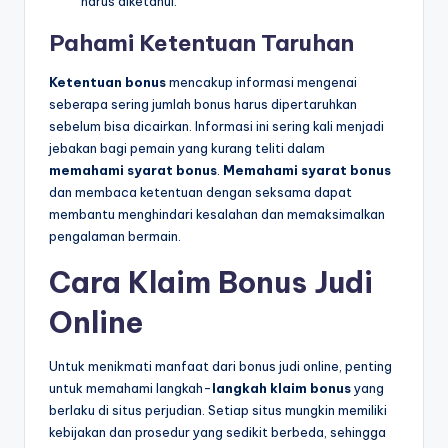
harus diketahui.
Pahami Ketentuan Taruhan
Ketentuan bonus
mencakup informasi mengenai
seberapa sering jumlah bonus harus dipertaruhkan
sebelum bisa dicairkan. Informasi ini sering kali menjadi
jebakan bagi pemain yang kurang teliti dalam
memahami syarat bonus
.
Memahami syarat bonus
dan membaca ketentuan dengan seksama dapat
membantu menghindari kesalahan dan memaksimalkan
pengalaman bermain.
Cara Klaim Bonus Judi
Online
Untuk menikmati manfaat dari bonus judi online, penting
untuk memahami langkah-
langkah klaim bonus
yang
berlaku di situs perjudian. Setiap situs mungkin memiliki
kebijakan dan prosedur yang sedikit berbeda, sehingga