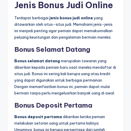
Jenis Bonus Judi Online
Terdapat berbagai
jenis bonus judi online
yang
ditawarkan oleh situs-situs judi. Memahami jenis-jenis
ini menjadi penting agar pemain dapat memaksimalkan
peluang keuntungan dan pengalaman bermain mereka.
Bonus Selamat Datang
Bonus selamat datang
merupakan tawaran yang
diberikan kepada pemain baru saat mereka mendaftar di
situs judi. Bonus ini sering kali berupa uang atau kredit
yang dapat digunakan untuk berbagai permainan.
Dengan memanfaatkan bonus ini, pemain dapat mulai
bermain tanpa perlu mengeluarkan banyak uang di awal.
Bonus Deposit Pertama
Bonus deposit pertama
diberikan ketika pemain
melakukan setoran uang untuk pertama kalinya.
Umumnya, bonus ini berupa persentase dari jumlah