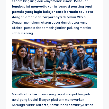
secara langsung dari kenyamanan rumah.
Panduan
lengkap ini menyediakan informasi penting bagi
pemula yang ingin belajar cara bermain roulette
dengan aman dan terpercaya di tahun 2026.
Dengan memahami aturan dasar dan strategi yang
efektif, pemain dapat meningkatkan peluang mereka
untuk menang.
Memilih situs live casino yang tepat menjadi langkah
awal yang krusial. Banyak platform menawarkan
berbagai varian roulette, namun tidak semuanya aman