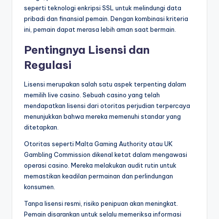
seperti teknologi enkripsi SSL untuk melindungi data
pribadi dan finansial pemain. Dengan kombinasi kriteria
ini, pemain dapat merasa lebih aman saat bermain.
Pentingnya Lisensi dan
Regulasi
Lisensi merupakan salah satu aspek terpenting dalam
memilih live casino. Sebuah casino yang telah
mendapatkan lisensi dari otoritas perjudian terpercaya
menunjukkan bahwa mereka memenuhi standar yang
ditetapkan.
Otoritas seperti Malta Gaming Authority atau UK
Gambling Commission dikenal ketat dalam mengawasi
operasi casino. Mereka melakukan audit rutin untuk
memastikan keadilan permainan dan perlindungan
konsumen.
Tanpa lisensi resmi, risiko penipuan akan meningkat.
Pemain disarankan untuk selalu memeriksa informasi