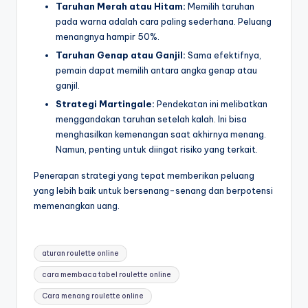
Taruhan Merah atau Hitam:
Memilih taruhan
pada warna adalah cara paling sederhana. Peluang
menangnya hampir 50%.
Taruhan Genap atau Ganjil:
Sama efektifnya,
pemain dapat memilih antara angka genap atau
ganjil.
Strategi Martingale:
Pendekatan ini melibatkan
menggandakan taruhan setelah kalah. Ini bisa
menghasilkan kemenangan saat akhirnya menang.
Namun, penting untuk diingat risiko yang terkait.
Penerapan strategi yang tepat memberikan peluang
yang lebih baik untuk bersenang-senang dan berpotensi
memenangkan uang.
Tags:
aturan roulette online
cara membaca tabel roulette online
Cara menang roulette online