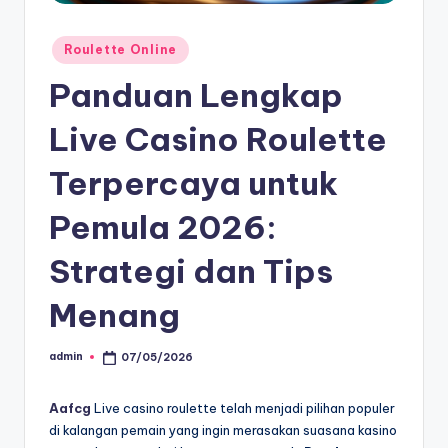
Posted
Roulette Online
in
Panduan Lengkap
Live Casino Roulette
Terpercaya untuk
Pemula 2026:
Strategi dan Tips
Menang
admin
07/05/2026
Posted
by
Aafcg
Live casino roulette telah menjadi pilihan populer
di kalangan pemain yang ingin merasakan suasana kasino