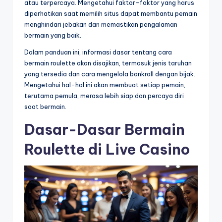
atau terpercaya. Mengetahui faktor-faktor yang harus
diperhatikan saat memilih situs dapat membantu pemain
menghindari jebakan dan memastikan pengalaman
bermain yang baik.
Dalam panduan ini, informasi dasar tentang cara
bermain roulette akan disajikan, termasuk jenis taruhan
yang tersedia dan cara mengelola bankroll dengan bijak.
Mengetahui hal-hal ini akan membuat setiap pemain,
terutama pemula, merasa lebih siap dan percaya diri
saat bermain.
Dasar-Dasar Bermain
Roulette di Live Casino