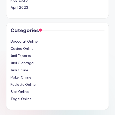
May 2023
April 2023
Categories
Baccarat Online
Casino Online
Judi Esports
Judi Olahraga
Judi Online
Poker Online
Roulette Online
Slot Online
Togel Online