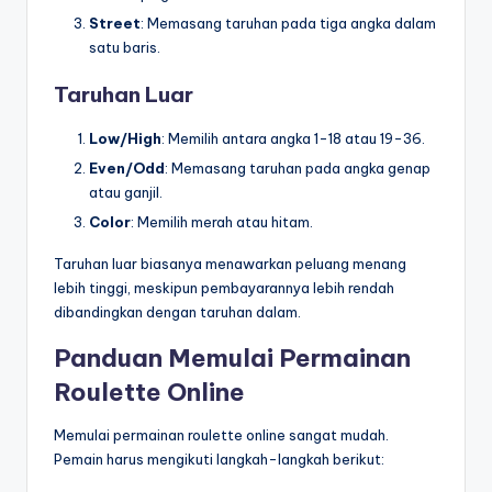
Street
: Memasang taruhan pada tiga angka dalam
satu baris.
Taruhan Luar
Low/High
: Memilih antara angka 1-18 atau 19-36.
Even/Odd
: Memasang taruhan pada angka genap
atau ganjil.
Color
: Memilih merah atau hitam.
Taruhan luar biasanya menawarkan peluang menang
lebih tinggi, meskipun pembayarannya lebih rendah
dibandingkan dengan taruhan dalam.
Panduan Memulai Permainan
Roulette Online
Memulai permainan roulette online sangat mudah.
Pemain harus mengikuti langkah-langkah berikut: