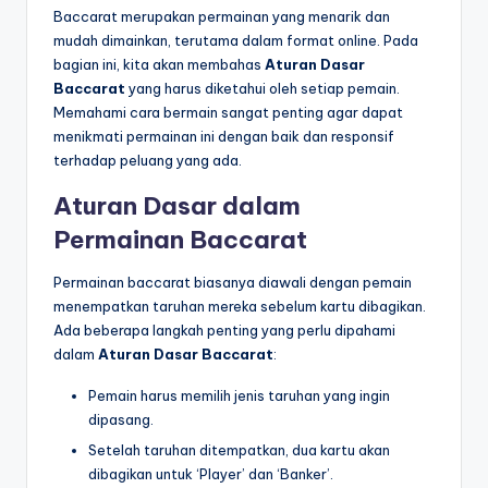
Baccarat merupakan permainan yang menarik dan
mudah dimainkan, terutama dalam format online. Pada
bagian ini, kita akan membahas
Aturan Dasar
Baccarat
yang harus diketahui oleh setiap pemain.
Memahami cara bermain sangat penting agar dapat
menikmati permainan ini dengan baik dan responsif
terhadap peluang yang ada.
Aturan Dasar dalam
Permainan Baccarat
Permainan baccarat biasanya diawali dengan pemain
menempatkan taruhan mereka sebelum kartu dibagikan.
Ada beberapa langkah penting yang perlu dipahami
dalam
Aturan Dasar Baccarat
:
Pemain harus memilih jenis taruhan yang ingin
dipasang.
Setelah taruhan ditempatkan, dua kartu akan
dibagikan untuk ‘Player’ dan ‘Banker’.