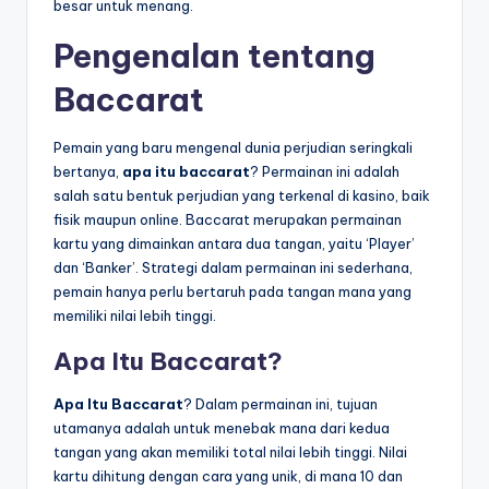
besar untuk menang.
Pengenalan tentang
Baccarat
Pemain yang baru mengenal dunia perjudian seringkali
bertanya,
apa itu baccarat
? Permainan ini adalah
salah satu bentuk perjudian yang terkenal di kasino, baik
fisik maupun online. Baccarat merupakan permainan
kartu yang dimainkan antara dua tangan, yaitu ‘Player’
dan ‘Banker’. Strategi dalam permainan ini sederhana,
pemain hanya perlu bertaruh pada tangan mana yang
memiliki nilai lebih tinggi.
Apa Itu Baccarat?
Apa Itu Baccarat
? Dalam permainan ini, tujuan
utamanya adalah untuk menebak mana dari kedua
tangan yang akan memiliki total nilai lebih tinggi. Nilai
kartu dihitung dengan cara yang unik, di mana 10 dan