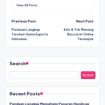
View All Posts
Post
Previous Post
Next Post
Panduan Lengkap
Kiat & Trik Menang
navigation
Taruhan Game Esports
Baccarat Online
Indonesia
Terampuh
Search
Search
Recent Posts
Panduan Lengkap Memahami Pasaran Handicap