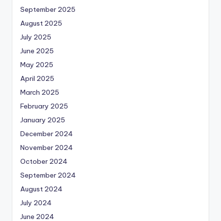
September 2025
August 2025
July 2025
June 2025
May 2025
April 2025
March 2025
February 2025
January 2025
December 2024
November 2024
October 2024
September 2024
August 2024
July 2024
June 2024