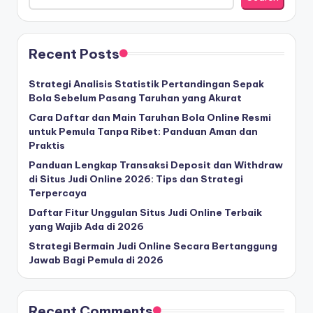
Recent Posts
Strategi Analisis Statistik Pertandingan Sepak
Bola Sebelum Pasang Taruhan yang Akurat
Cara Daftar dan Main Taruhan Bola Online Resmi
untuk Pemula Tanpa Ribet: Panduan Aman dan
Praktis
Panduan Lengkap Transaksi Deposit dan Withdraw
di Situs Judi Online 2026: Tips dan Strategi
Terpercaya
Daftar Fitur Unggulan Situs Judi Online Terbaik
yang Wajib Ada di 2026
Strategi Bermain Judi Online Secara Bertanggung
Jawab Bagi Pemula di 2026
Recent Comments