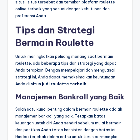
situs-situs tersebut dan temukan platform roulette
online terbaik yang sesuai dengan kebutuhan dan
preferensi Anda.
Tips dan Strategi
Bermain Roulette
Untuk meningkatkan peluang menang saat bermain
roulette, ada beberapa tips dan strategi yang dapat
Anda terapkan. Dengan mempelajari dan menguasai
strategi ini, Anda dapat memaksimalkan keuntungan
Anda di
situs judi roulette terbaik
.
Manajemen Bankroll yang Baik
Salah satu kunci penting dalam bermain roulette adalah
manajemen bankroll yang baik. Tetapkan batas
keuangan untuk diri Anda sendiri sebelum mulai bermain
dan pastikan Anda tetap konsisten dengan batas ini.
Hindari terjebak dalam nafsu untuk terus bermain jika