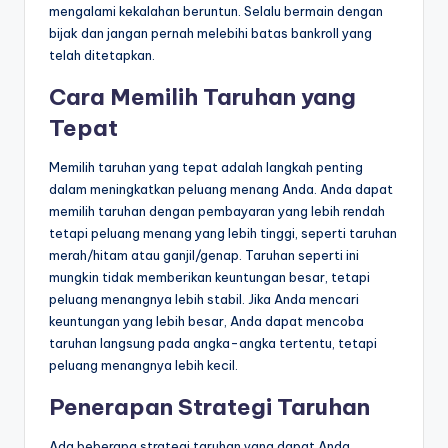
mengalami kekalahan beruntun. Selalu bermain dengan
bijak dan jangan pernah melebihi batas bankroll yang
telah ditetapkan.
Cara Memilih Taruhan yang
Tepat
Memilih taruhan yang tepat adalah langkah penting
dalam meningkatkan peluang menang Anda. Anda dapat
memilih taruhan dengan pembayaran yang lebih rendah
tetapi peluang menang yang lebih tinggi, seperti taruhan
merah/hitam atau ganjil/genap. Taruhan seperti ini
mungkin tidak memberikan keuntungan besar, tetapi
peluang menangnya lebih stabil. Jika Anda mencari
keuntungan yang lebih besar, Anda dapat mencoba
taruhan langsung pada angka-angka tertentu, tetapi
peluang menangnya lebih kecil.
Penerapan Strategi Taruhan
Ada beberapa strategi taruhan yang dapat Anda