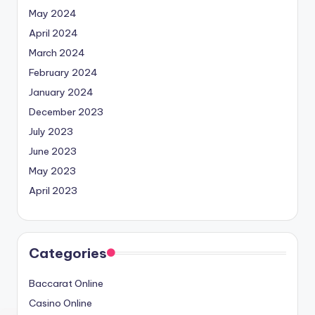
May 2024
April 2024
March 2024
February 2024
January 2024
December 2023
July 2023
June 2023
May 2023
April 2023
Categories
Baccarat Online
Casino Online