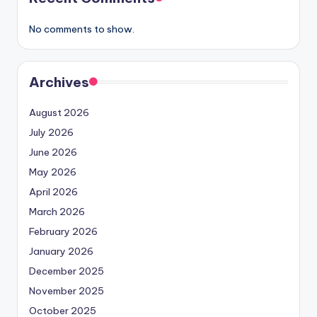
No comments to show.
Archives
August 2026
July 2026
June 2026
May 2026
April 2026
March 2026
February 2026
January 2026
December 2025
November 2025
October 2025