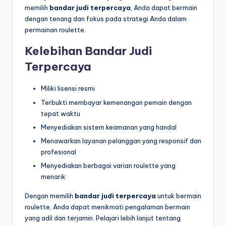
memilih
bandar judi terpercaya
, Anda dapat bermain
dengan tenang dan fokus pada strategi Anda dalam
permainan roulette.
Kelebihan Bandar Judi
Terpercaya
Miliki lisensi resmi
Terbukti membayar kemenangan pemain dengan
tepat waktu
Menyediakan sistem keamanan yang handal
Menawarkan layanan pelanggan yang responsif dan
profesional
Menyediakan berbagai varian roulette yang
menarik
Dengan memilih
bandar judi terpercaya
untuk bermain
roulette, Anda dapat menikmati pengalaman bermain
yang adil dan terjamin. Pelajari lebih lanjut tentang