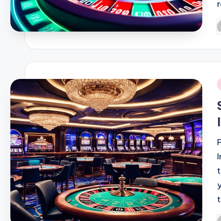
P
b
i