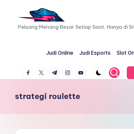
Skip
to
A
Peluang Menang Besar Setiap Saat, Hanya di Sit
content
A
F
Judi Online
Judi Esports
Slot On
C
facebook.com
twitter.com
t.me
instagram.com
youtube.com
G
strategi roulette