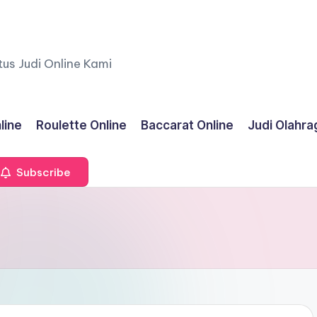
us Judi Online Kami
line
Roulette Online
Baccarat Online
Judi Olahra
Subscribe