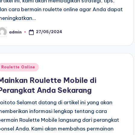
artikel ini, kami akan membagikan strategi, tips,
dan cara bermain roulette online agar Anda dapat
meningkatkan…
27/05/2024
admin
osted
y
Posted
Roulette Online
n
Mainkan Roulette Mobile di
Perangkat Anda Sekarang
koitoto Selamat datang di artikel ini yang akan
memberikan informasi lengkap tentang cara
bermain Roulette Mobile langsung dari perangkat
ponsel Anda. Kami akan membahas permainan