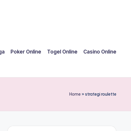
ga
Poker Online
Togel Online
Casino Online
Home
»
strategi roulette