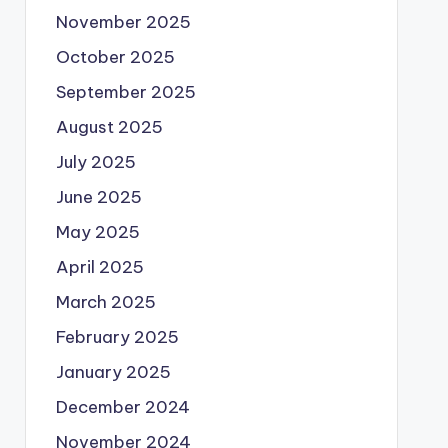
November 2025
October 2025
September 2025
August 2025
July 2025
June 2025
May 2025
April 2025
March 2025
February 2025
January 2025
December 2024
November 2024