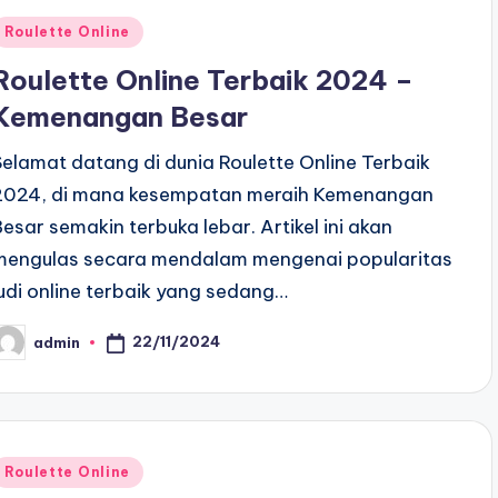
Posted
Roulette Online
n
Roulette Online Terbaik 2024 –
Kemenangan Besar
Selamat datang di dunia Roulette Online Terbaik
2024, di mana kesempatan meraih Kemenangan
Besar semakin terbuka lebar. Artikel ini akan
mengulas secara mendalam mengenai popularitas
judi online terbaik yang sedang…
22/11/2024
admin
osted
y
Posted
Roulette Online