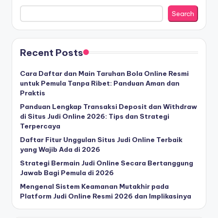
Search
Recent Posts
Cara Daftar dan Main Taruhan Bola Online Resmi
untuk Pemula Tanpa Ribet: Panduan Aman dan
Praktis
Panduan Lengkap Transaksi Deposit dan Withdraw
di Situs Judi Online 2026: Tips dan Strategi
Terpercaya
Daftar Fitur Unggulan Situs Judi Online Terbaik
yang Wajib Ada di 2026
Strategi Bermain Judi Online Secara Bertanggung
Jawab Bagi Pemula di 2026
Mengenal Sistem Keamanan Mutakhir pada
Platform Judi Online Resmi 2026 dan Implikasinya