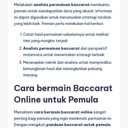
Melakukan
analisis permainan baccarat
membantu
pemain untuk mendapatkan data yang akurat. Informasi
ini dapat digunakan untuk merumuskan strategi taruhan
yang lebih baik. Pemain perlu melakukan hal berikut:
Catat hasil permainan sebelumnya untuk melihat
tren yang mungkin terjadi.
Analisis permainan baccarat
dari perspektif
matematis untuk menentukan strategi terbaik.
Menerapkan teknik dan analisis untuk memprediksi
kemungkinan hasil dan meningkatkan peluang
menang.
Cara bermain Baccarat
Online untuk Pemula
Memahami
cara bermain baccarat online
sangat
penting bagi pemula yang ingin menikmati permainan ini.
Dengan mengikuti
panduan baccarat untuk pemula
,