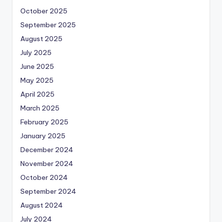
October 2025
September 2025
August 2025
July 2025
June 2025
May 2025
April 2025
March 2025
February 2025
January 2025
December 2024
November 2024
October 2024
September 2024
August 2024
July 2024