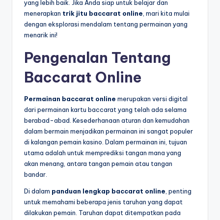
yang lebih baik. Jika Anda siap untuk belajar dan
menerapkan
trik jitu baccarat online
, mari kita mulai
dengan eksplorasi mendalam tentang permainan yang
menarik ini!
Pengenalan Tentang
Baccarat Online
Permainan baccarat online
merupakan versi digital
dari permainan kartu baccarat yang telah ada selama
berabad-abad. Kesederhanaan aturan dan kemudahan
dalam bermain menjadikan permainan ini sangat populer
di kalangan pemain kasino. Dalam permainan ini, tujuan
utama adalah untuk memprediksi tangan mana yang
akan menang, antara tangan pemain atau tangan
bandar.
Di dalam
panduan lengkap baccarat online
, penting
untuk memahami beberapa jenis taruhan yang dapat
dilakukan pemain. Taruhan dapat ditempatkan pada