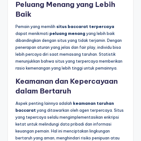
Peluang Menang yang Lebih
Baik
Pemain yang memilih
situs baccarat terpercaya
dapat menikmati
peluang menang
yang lebih baik
dibandingkan dengan situs yang tidak terjamin. Dengan
penerapan aturan yang jelas dan fair play, individu bisa
lebih percaya diri saat memasang taruhan. Statistik
menunjukkan bahwa situs yang terpercaya memberikan
rasio kemenangan yang lebih tinggi untuk pemainnya.
Keamanan dan Kepercayaan
dalam Bertaruh
Aspek penting lainnya adalah
keamanan taruhan
baccarat
yang ditawarkan oleh agen terpercaya. Situs
yang tepercaya selalu mengimplementasikan enkripsi
ketat untuk melindungi data pribadi dan informasi
keuangan pemain. Hal ini menciptakan lingkungan
bertaruh yang aman, menghindari risiko penipuan atau