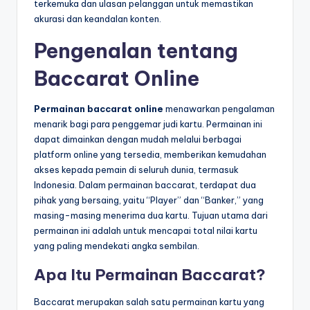
terkemuka dan ulasan pelanggan untuk memastikan
akurasi dan keandalan konten.
Pengenalan tentang
Baccarat Online
Permainan baccarat online
menawarkan pengalaman
menarik bagi para penggemar judi kartu. Permainan ini
dapat dimainkan dengan mudah melalui berbagai
platform online yang tersedia, memberikan kemudahan
akses kepada pemain di seluruh dunia, termasuk
Indonesia. Dalam permainan baccarat, terdapat dua
pihak yang bersaing, yaitu “Player” dan “Banker,” yang
masing-masing menerima dua kartu. Tujuan utama dari
permainan ini adalah untuk mencapai total nilai kartu
yang paling mendekati angka sembilan.
Apa Itu Permainan Baccarat?
Baccarat merupakan salah satu permainan kartu yang