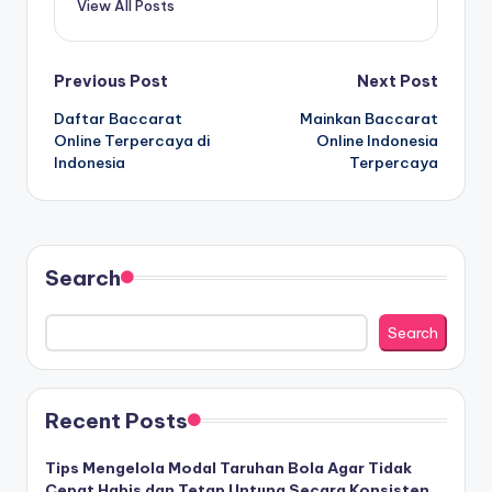
View All Posts
Post
Previous Post
Next Post
Daftar Baccarat
Mainkan Baccarat
navigation
Online Terpercaya di
Online Indonesia
Indonesia
Terpercaya
Search
Search
Recent Posts
Tips Mengelola Modal Taruhan Bola Agar Tidak
Cepat Habis dan Tetap Untung Secara Konsisten