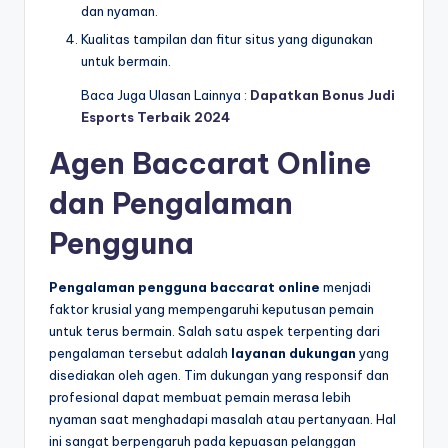
dan nyaman.
Kualitas tampilan dan fitur situs yang digunakan
untuk bermain.
Baca Juga Ulasan Lainnya :
Dapatkan Bonus Judi
Esports Terbaik 2024
Agen Baccarat Online
dan Pengalaman
Pengguna
Pengalaman pengguna baccarat online
menjadi
faktor krusial yang mempengaruhi keputusan pemain
untuk terus bermain. Salah satu aspek terpenting dari
pengalaman tersebut adalah
layanan dukungan
yang
disediakan oleh agen. Tim dukungan yang responsif dan
profesional dapat membuat pemain merasa lebih
nyaman saat menghadapi masalah atau pertanyaan. Hal
ini sangat berpengaruh pada kepuasan pelanggan