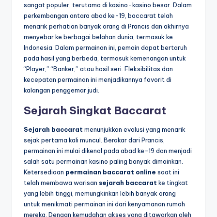
sangat populer, terutama di kasino-kasino besar. Dalam
perkembangan antara abad ke-19, baccarat telah
menarik perhatian banyak orang di Prancis dan akhirnya
menyebar ke berbagai belahan dunia, termasuk ke
Indonesia. Dalam permainan ini, pemain dapat bertaruh
pada hasil yang berbeda, termasuk kemenangan untuk
“Player,” “Banker,” atau hasil seri. Fleksibilitas dan
kecepatan permainan ini menjadikannya favorit di
kalangan penggemar judi.
Sejarah Singkat Baccarat
Sejarah baccarat
menunjukkan evolusi yang menarik
sejak pertama kali muncul. Berakar dari Prancis,
permainan ini mulai dikenal pada abad ke-19 dan menjadi
salah satu permainan kasino paling banyak dimainkan.
Ketersediaan
permainan baccarat online
saat ini
telah membawa warisan
sejarah baccarat
ke tingkat
yang lebih tinggi, memungkinkan lebih banyak orang
untuk menikmati permainan ini dari kenyamanan rumah
mereka. Dengan kemudahan akses yang ditawarkan oleh