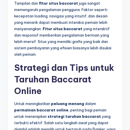
Tampilan dan
fitur situs baccarat
juga sangat
memengaruhi pengalaman pengguna. Faktor seperti
kecepatan loading, navigasi yang intuitif, dan desain
yang menarik dapat membuat interaksi pemain lebih
menyenangkan.
Fitur situs baccarat
yang interaktif
dan responsif memberikan pengalaman bermain yang
lebih imersif. Situs yang memiliki grafis yang baik dan
sistem pembayaran yang efisien biasanya lebih disukai
oleh pemain.
Strategi dan Tips untuk
Taruhan Baccarat
Online
Untuk meningkatkan
peluang menang
dalam
permainan baccarat online
, penting bagi pemain
untuk menerapkan
strategi taruhan baccarat
yang
terbukti efektif. Salah satu langkah awal yang dapat
diambil adalah memilih untuk bertaruh pada Banker, yang