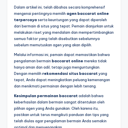
Dalam artikel ini, telah dibahas secara komprehensif
mengenai pentingnya memilih
agen baccarat online
terpercaya
serta keuntungan yang dapat diperoleh
dari bermain di situs yang tepat. Pemain dianjurkan untuk
melakukan riset yang mendalam dan mempertimbangkan
semua faktor yang telah disebutkan sebelumnya
sebelum memutuskan agen yang akan dipilih.
Melalui informasi ini, pemain dapat memastikan bahwa
pengalaman bermain
baccarat online
mereka tidak
hanya aman dan adil, tetapi juga menguntungkan.
Dengan memilih
rekomendasi situs baccarat
yang
tepat, Anda dapat meningkatkan peluang kemenangan
dan menikmati permainan dengan lebih tenang.
Kesimpulan permainan baccarat
adalah bahwa
keberhasilan dalam bermain sangat ditentukan oleh
pilihan agen yang Anda gunakan. Oleh karena itu,
pastikan untuk terus mengikuti panduan dan tips yang
telah diulas agar pengalaman bermain Anda semakin
optimal dan menyenangkan.