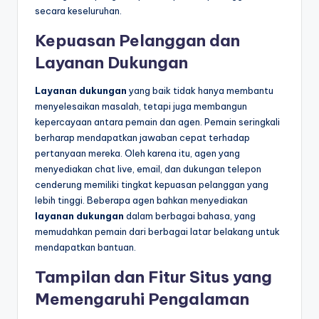
secara keseluruhan.
Kepuasan Pelanggan dan
Layanan Dukungan
Layanan dukungan
yang baik tidak hanya membantu
menyelesaikan masalah, tetapi juga membangun
kepercayaan antara pemain dan agen. Pemain seringkali
berharap mendapatkan jawaban cepat terhadap
pertanyaan mereka. Oleh karena itu, agen yang
menyediakan chat live, email, dan dukungan telepon
cenderung memiliki tingkat kepuasan pelanggan yang
lebih tinggi. Beberapa agen bahkan menyediakan
layanan dukungan
dalam berbagai bahasa, yang
memudahkan pemain dari berbagai latar belakang untuk
mendapatkan bantuan.
Tampilan dan Fitur Situs yang
Memengaruhi Pengalaman