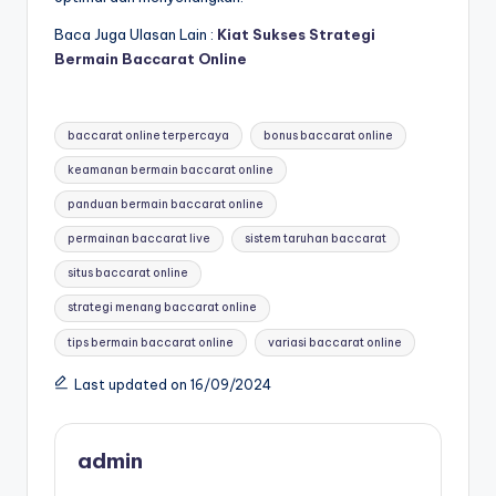
Baca Juga Ulasan Lain :
Kiat Sukses Strategi
Bermain Baccarat Online
Tags:
baccarat online terpercaya
bonus baccarat online
keamanan bermain baccarat online
panduan bermain baccarat online
permainan baccarat live
sistem taruhan baccarat
situs baccarat online
strategi menang baccarat online
tips bermain baccarat online
variasi baccarat online
Last updated on 16/09/2024
admin