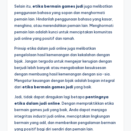
Selain itu,
etika bermain games judi
juga melibatkan
penggunaan bahasa yang sopan dan menghormati
pemain lain. Hindarilah penggunaan bahasa yang kasar,
menghina, atau merendahkan pemain lain. Menghormati
pemain lain adalah kunci untuk menciptakan komunitas
judi online yang positif dan ramah.
Prinsip etika dalam judi online juga melibatkan
pengelolaan hasil kemenangan dan kekalahan dengan
bijak. Jangan tergoda untuk mengejar kerugian dengan
berjudi lebih banyak atau mengabaikan kesuksesan
dengan membuang hasil kemenangan dengan sia-sia.
Mengatur keuangan dengan bijak adalah bagian integral
dari
etika bermain games judi
yang baik.
Jadi, tidak dapat diragukan lagi betapa
pentingnya
etika dalam judi online
. Dengan mempraktikkan etika
bermain games judi yang baik, Anda dapat menjaga
integritas industri judi online, menciptakan lingkungan
bermain yang adil, dan memberikan pengalaman bermain
yang positif bagi diri sendiri dan pemain lain.