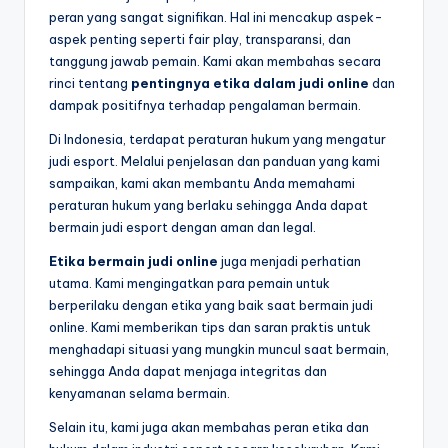
peran yang sangat signifikan. Hal ini mencakup aspek-
aspek penting seperti fair play, transparansi, dan
tanggung jawab pemain. Kami akan membahas secara
rinci tentang
pentingnya etika dalam judi online
dan
dampak positifnya terhadap pengalaman bermain.
Di Indonesia, terdapat peraturan hukum yang mengatur
judi esport. Melalui penjelasan dan panduan yang kami
sampaikan, kami akan membantu Anda memahami
peraturan hukum yang berlaku sehingga Anda dapat
bermain judi esport dengan aman dan legal.
Etika bermain judi online
juga menjadi perhatian
utama. Kami mengingatkan para pemain untuk
berperilaku dengan etika yang baik saat bermain judi
online. Kami memberikan tips dan saran praktis untuk
menghadapi situasi yang mungkin muncul saat bermain,
sehingga Anda dapat menjaga integritas dan
kenyamanan selama bermain.
Selain itu, kami juga akan membahas peran etika dan