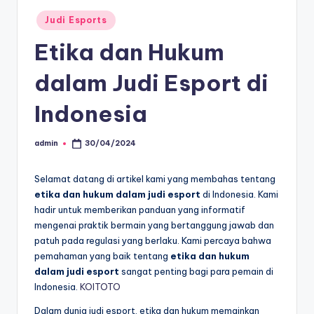
Posted
Judi Esports
in
Etika dan Hukum
dalam Judi Esport di
Indonesia
admin
30/04/2024
Posted
by
Selamat datang di artikel kami yang membahas tentang
etika dan hukum dalam judi esport
di Indonesia. Kami
hadir untuk memberikan panduan yang informatif
mengenai praktik bermain yang bertanggung jawab dan
patuh pada regulasi yang berlaku. Kami percaya bahwa
pemahaman yang baik tentang
etika dan hukum
dalam judi esport
sangat penting bagi para pemain di
Indonesia.
KOITOTO
Dalam dunia judi esport, etika dan hukum memainkan