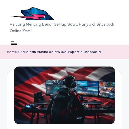
Skip
to
A
Peluang Menang Besar Setiap Saat, Hanya di Situs Judi
content
Online Kami
A
F
C
Home
»
Etika dan Hukum dalam Judi Esport di Indonesia
G