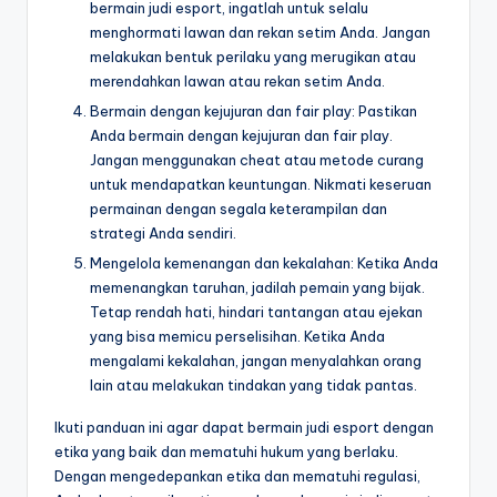
bermain judi esport, ingatlah untuk selalu
menghormati lawan dan rekan setim Anda. Jangan
melakukan bentuk perilaku yang merugikan atau
merendahkan lawan atau rekan setim Anda.
Bermain dengan kejujuran dan fair play: Pastikan
Anda bermain dengan kejujuran dan fair play.
Jangan menggunakan cheat atau metode curang
untuk mendapatkan keuntungan. Nikmati keseruan
permainan dengan segala keterampilan dan
strategi Anda sendiri.
Mengelola kemenangan dan kekalahan: Ketika Anda
memenangkan taruhan, jadilah pemain yang bijak.
Tetap rendah hati, hindari tantangan atau ejekan
yang bisa memicu perselisihan. Ketika Anda
mengalami kekalahan, jangan menyalahkan orang
lain atau melakukan tindakan yang tidak pantas.
Ikuti panduan ini agar dapat bermain judi esport dengan
etika yang baik dan mematuhi hukum yang berlaku.
Dengan mengedepankan etika dan mematuhi regulasi,