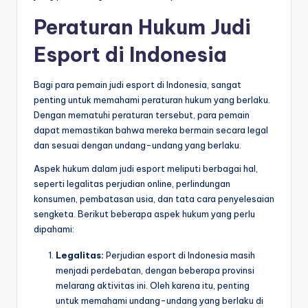
Peraturan Hukum Judi
Esport di Indonesia
Bagi para pemain judi esport di Indonesia, sangat
penting untuk memahami peraturan hukum yang berlaku.
Dengan mematuhi peraturan tersebut, para pemain
dapat memastikan bahwa mereka bermain secara legal
dan sesuai dengan undang-undang yang berlaku.
Aspek hukum dalam judi esport meliputi berbagai hal,
seperti legalitas perjudian online, perlindungan
konsumen, pembatasan usia, dan tata cara penyelesaian
sengketa. Berikut beberapa aspek hukum yang perlu
dipahami:
Legalitas:
Perjudian esport di Indonesia masih
menjadi perdebatan, dengan beberapa provinsi
melarang aktivitas ini. Oleh karena itu, penting
untuk memahami undang-undang yang berlaku di