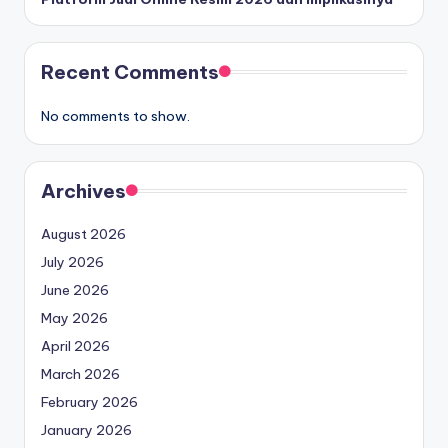
Recent Comments
No comments to show.
Archives
August 2026
July 2026
June 2026
May 2026
April 2026
March 2026
February 2026
January 2026