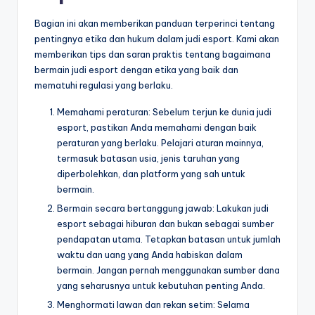
Bagian ini akan memberikan panduan terperinci tentang
pentingnya etika dan hukum dalam judi esport. Kami akan
memberikan tips dan saran praktis tentang bagaimana
bermain judi esport dengan etika yang baik dan
mematuhi regulasi yang berlaku.
Memahami peraturan: Sebelum terjun ke dunia judi
esport, pastikan Anda memahami dengan baik
peraturan yang berlaku. Pelajari aturan mainnya,
termasuk batasan usia, jenis taruhan yang
diperbolehkan, dan platform yang sah untuk
bermain.
Bermain secara bertanggung jawab: Lakukan judi
esport sebagai hiburan dan bukan sebagai sumber
pendapatan utama. Tetapkan batasan untuk jumlah
waktu dan uang yang Anda habiskan dalam
bermain. Jangan pernah menggunakan sumber dana
yang seharusnya untuk kebutuhan penting Anda.
Menghormati lawan dan rekan setim: Selama