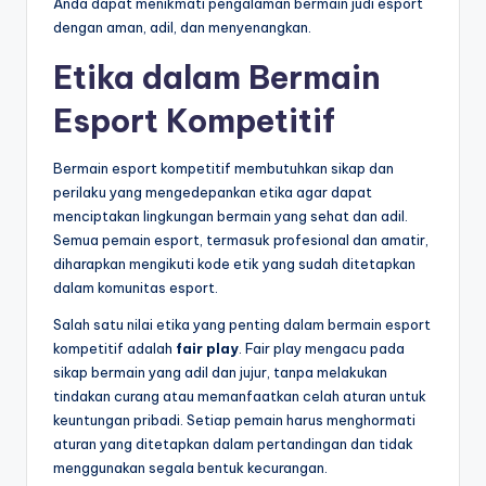
Anda dapat menikmati pengalaman bermain judi esport
dengan aman, adil, dan menyenangkan.
Etika dalam Bermain
Esport Kompetitif
Bermain esport kompetitif membutuhkan sikap dan
perilaku yang mengedepankan etika agar dapat
menciptakan lingkungan bermain yang sehat dan adil.
Semua pemain esport, termasuk profesional dan amatir,
diharapkan mengikuti kode etik yang sudah ditetapkan
dalam komunitas esport.
Salah satu nilai etika yang penting dalam bermain esport
kompetitif adalah
fair play
. Fair play mengacu pada
sikap bermain yang adil dan jujur, tanpa melakukan
tindakan curang atau memanfaatkan celah aturan untuk
keuntungan pribadi. Setiap pemain harus menghormati
aturan yang ditetapkan dalam pertandingan dan tidak
menggunakan segala bentuk kecurangan.