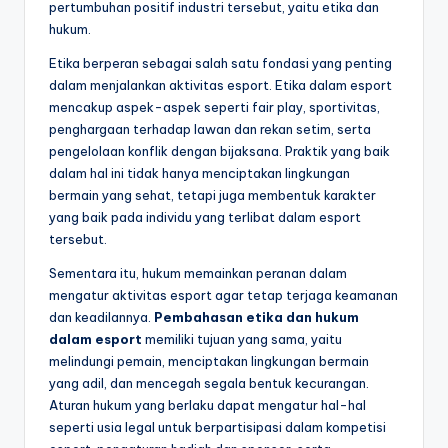
pertumbuhan positif industri tersebut, yaitu etika dan
hukum.
Etika berperan sebagai salah satu fondasi yang penting
dalam menjalankan aktivitas esport. Etika dalam esport
mencakup aspek-aspek seperti fair play, sportivitas,
penghargaan terhadap lawan dan rekan setim, serta
pengelolaan konflik dengan bijaksana. Praktik yang baik
dalam hal ini tidak hanya menciptakan lingkungan
bermain yang sehat, tetapi juga membentuk karakter
yang baik pada individu yang terlibat dalam esport
tersebut.
Sementara itu, hukum memainkan peranan dalam
mengatur aktivitas esport agar tetap terjaga keamanan
dan keadilannya.
Pembahasan etika dan hukum
dalam esport
memiliki tujuan yang sama, yaitu
melindungi pemain, menciptakan lingkungan bermain
yang adil, dan mencegah segala bentuk kecurangan.
Aturan hukum yang berlaku dapat mengatur hal-hal
seperti usia legal untuk berpartisipasi dalam kompetisi