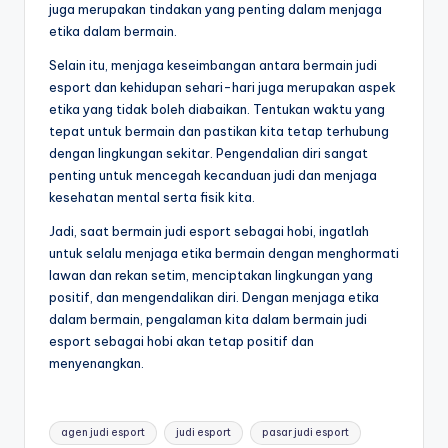
juga merupakan tindakan yang penting dalam menjaga
etika dalam bermain.
Selain itu, menjaga keseimbangan antara bermain judi
esport dan kehidupan sehari-hari juga merupakan aspek
etika yang tidak boleh diabaikan. Tentukan waktu yang
tepat untuk bermain dan pastikan kita tetap terhubung
dengan lingkungan sekitar. Pengendalian diri sangat
penting untuk mencegah kecanduan judi dan menjaga
kesehatan mental serta fisik kita.
Jadi, saat bermain judi esport sebagai hobi, ingatlah
untuk selalu menjaga etika bermain dengan menghormati
lawan dan rekan setim, menciptakan lingkungan yang
positif, dan mengendalikan diri. Dengan menjaga etika
dalam bermain, pengalaman kita dalam bermain judi
esport sebagai hobi akan tetap positif dan
menyenangkan.
Tags:
agen judi esport
judi esport
pasar judi esport