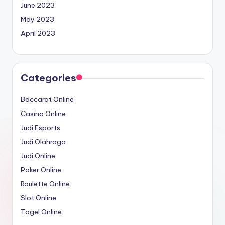
June 2023
May 2023
April 2023
Categories
Baccarat Online
Casino Online
Judi Esports
Judi Olahraga
Judi Online
Poker Online
Roulette Online
Slot Online
Togel Online