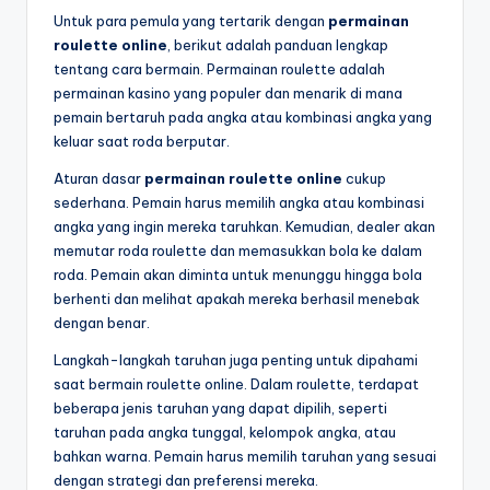
Untuk para pemula yang tertarik dengan
permainan
roulette online
, berikut adalah panduan lengkap
tentang cara bermain. Permainan roulette adalah
permainan kasino yang populer dan menarik di mana
pemain bertaruh pada angka atau kombinasi angka yang
keluar saat roda berputar.
Aturan dasar
permainan roulette online
cukup
sederhana. Pemain harus memilih angka atau kombinasi
angka yang ingin mereka taruhkan. Kemudian, dealer akan
memutar roda roulette dan memasukkan bola ke dalam
roda. Pemain akan diminta untuk menunggu hingga bola
berhenti dan melihat apakah mereka berhasil menebak
dengan benar.
Langkah-langkah taruhan juga penting untuk dipahami
saat bermain roulette online. Dalam roulette, terdapat
beberapa jenis taruhan yang dapat dipilih, seperti
taruhan pada angka tunggal, kelompok angka, atau
bahkan warna. Pemain harus memilih taruhan yang sesuai
dengan strategi dan preferensi mereka.