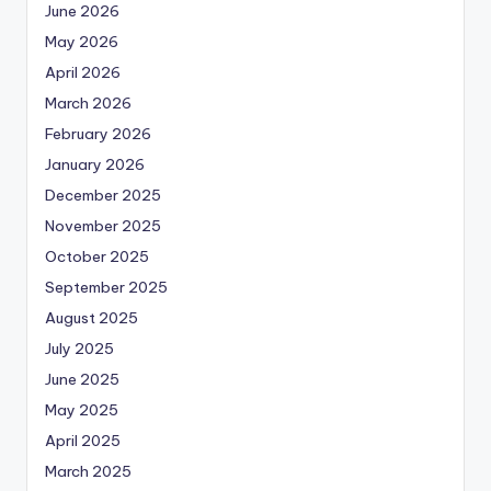
June 2026
May 2026
April 2026
March 2026
February 2026
January 2026
December 2025
November 2025
October 2025
September 2025
August 2025
July 2025
June 2025
May 2025
April 2025
March 2025