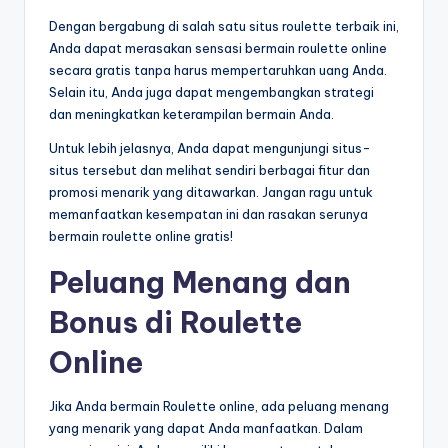
Dengan bergabung di salah satu situs roulette terbaik ini,
Anda dapat merasakan sensasi bermain roulette online
secara gratis tanpa harus mempertaruhkan uang Anda.
Selain itu, Anda juga dapat mengembangkan strategi
dan meningkatkan keterampilan bermain Anda.
Untuk lebih jelasnya, Anda dapat mengunjungi situs-
situs tersebut dan melihat sendiri berbagai fitur dan
promosi menarik yang ditawarkan. Jangan ragu untuk
memanfaatkan kesempatan ini dan rasakan serunya
bermain roulette online gratis!
Peluang Menang dan
Bonus di Roulette
Online
Jika Anda bermain Roulette online, ada peluang menang
yang menarik yang dapat Anda manfaatkan. Dalam