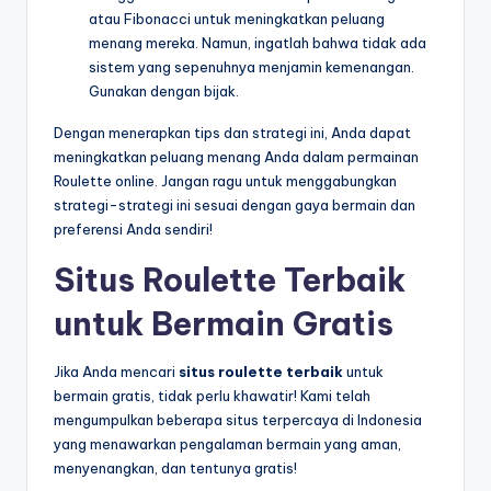
atau Fibonacci untuk meningkatkan peluang
menang mereka. Namun, ingatlah bahwa tidak ada
sistem yang sepenuhnya menjamin kemenangan.
Gunakan dengan bijak.
Dengan menerapkan tips dan strategi ini, Anda dapat
meningkatkan peluang menang Anda dalam permainan
Roulette online. Jangan ragu untuk menggabungkan
strategi-strategi ini sesuai dengan gaya bermain dan
preferensi Anda sendiri!
Situs Roulette Terbaik
untuk Bermain Gratis
Jika Anda mencari
situs roulette terbaik
untuk
bermain gratis, tidak perlu khawatir! Kami telah
mengumpulkan beberapa situs terpercaya di Indonesia
yang menawarkan pengalaman bermain yang aman,
menyenangkan, dan tentunya gratis!